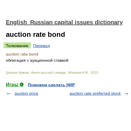
English_Russian capital issues dictionary
auction rate bond
Толкование
Перевод
auction rate bond
облигация с аукционной ставкой
Ценные бумаги. Англо-русский словарь
.
Жданова И.Ф.
.
2013
.
Игры ⚽
Поможем сделать НИР
auction price
auction rate preferred stock