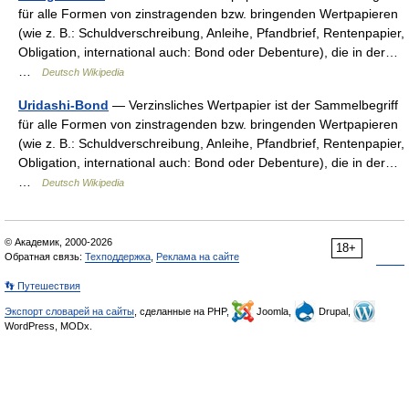
für alle Formen von zinstragenden bzw. bringenden Wertpapieren
(wie z. B.: Schuldverschreibung, Anleihe, Pfandbrief, Rentenpapier,
Obligation, international auch: Bond oder Debenture), die in der…
…
Deutsch Wikipedia
Uridashi-Bond
— Verzinsliches Wertpapier ist der Sammelbegriff
für alle Formen von zinstragenden bzw. bringenden Wertpapieren
(wie z. B.: Schuldverschreibung, Anleihe, Pfandbrief, Rentenpapier,
Obligation, international auch: Bond oder Debenture), die in der…
…
Deutsch Wikipedia
© Академик, 2000-2026
18+
Обратная связь:
Техподдержка
,
Реклама на сайте
👣 Путешествия
Экспорт словарей на сайты
, сделанные на PHP,
Joomla,
Drupal,
WordPress, MODx.